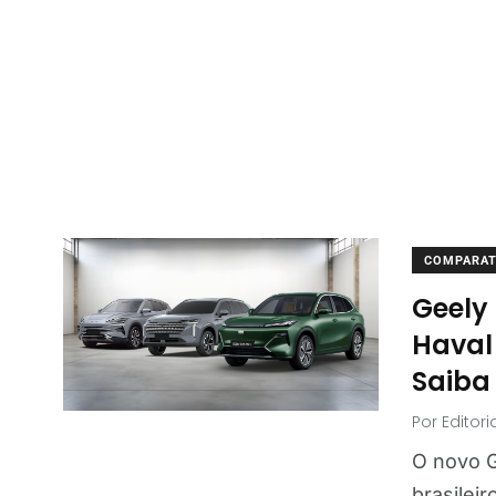
COMPARAT
Geely
Haval 
Saiba
Por
Editor
O novo 
brasileir