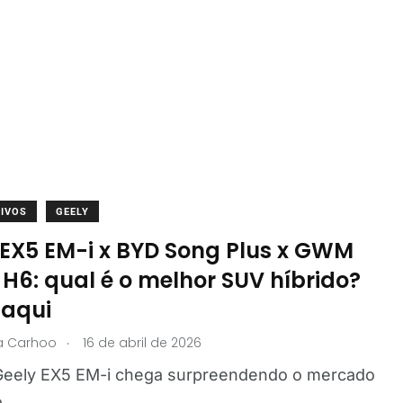
IVOS
GEELY
 EX5 EM-i x BYD Song Plus x GWM
H6: qual é o melhor SUV híbrido?
 aqui
.
ia Carhoo
16 de abril de 2026
Geely EX5 EM-i chega surpreendendo o mercado
o,