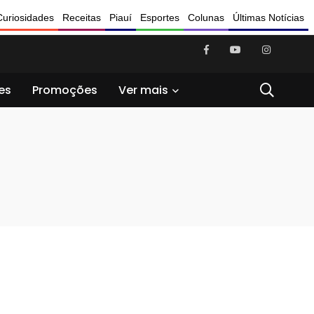
Curiosidades
Receitas
Piauí
Esportes
Colunas
Últimas Notícias
es
Promoções
Ver mais