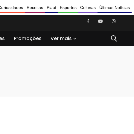
Curiosidades
Receitas
Piauí
Esportes
Colunas
Últimas Notícias
es
Promoções
Ver mais