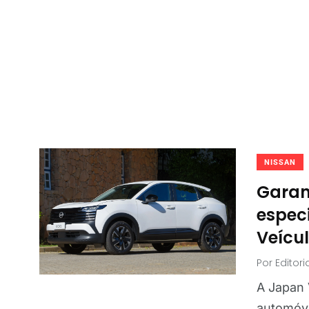
NISSAN
Garan
espec
Veícul
Por
Editor
A Japan 
automóv