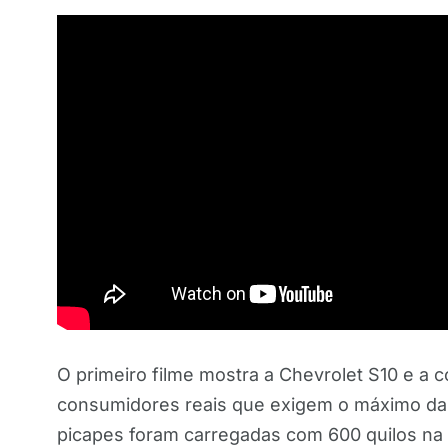
O primeiro filme mostra a Chevrolet S10 e a 
consumidores reais que exigem o máximo das
picapes foram carregadas com 600 quilos na 