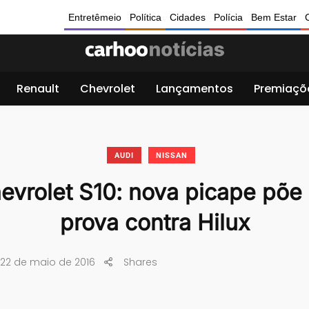
Entretêmeio
Política
Cidades
Polícia
Bem Estar
Renault
Chevrolet
Lançamentos
Premiaçõ
AUDI
NISSAN
evrolet S10: nova picape põe 
prova contra Hilux
22 de maio de 2016
Shares