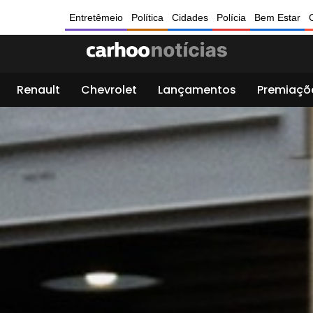
Entretêmeio
Política
Cidades
Polícia
Bem Estar
Renault
Chevrolet
Lançamentos
Premiaçõ