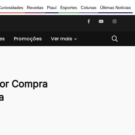
Curiosidades
Receitas
Piauí
Esportes
Colunas
Últimas Notícias
es
Promoções
Ver mais
hor Compra
a