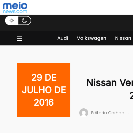
Audi
Volkswagen
Nissan
29 DE
Nissan Ve
JULHO DE
2016
.
Editoria Carhoo